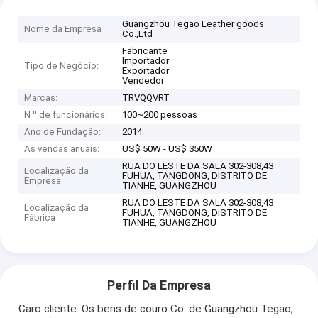
Guangzhou Tegao Leather goods
Nome da Empresa
Co.,Ltd
Fabricante
Importador
Tipo de Negócio:
Exportador
Vendedor
Marcas:
TRVQQVRT
N º de funcionários:
100~200 pessoas
Ano de Fundação:
2014
As vendas anuais:
US$ 50W - US$ 350W
RUA DO LESTE DA SALA 302-308,43
Localização da
FUHUA, TANGDONG, DISTRITO DE
Empresa
TIANHE, GUANGZHOU
RUA DO LESTE DA SALA 302-308,43
Localização da
FUHUA, TANGDONG, DISTRITO DE
Fábrica
TIANHE, GUANGZHOU
Perfil Da Empresa
Caro cliente: Os bens de couro Co. de Guangzhou Tegao,