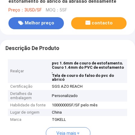
estofamento do abricó da abrasão densamente
Preço：3USD/SF
MOQ：5SF
Melhor preço
contacto
Descrição De Produto
,
pvc 1.6mm de couro de estofamento
Couro 1.4mm do PVC de estofamento
Realçar
,
Tela de couro do falso do pvc do
abricó
Certificação
SGS AZO REACH
Detalhes da
Personalizado
embalagem
Habilidade da fonte
10000000SF/SF pelo mês
Lugar de origem
China
Marca
TGKELL
Veja mais