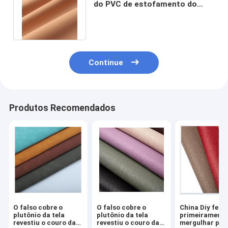
do PVC de estofamento do
abricó da abrasão densamente
Continue
Produtos Recomendados
O falso cobre o
O falso cobre o
China Diy feit
plutônio da tela
plutônio da tela
primeiramente
revestiu o couro da
revestiu o couro da
mergulhar par