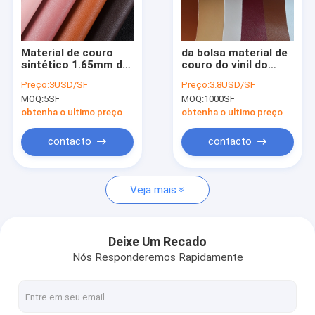
Fale Conosco
Material de couro
da bolsa material de
sintético 1.65mm da
couro do vinil do
Tela de couro de Microfiber
camurça do plutônio
vegetariano do
Preço:
3USD/SF
Preço:
3.8USD/SF
do plutônio do teste
plutônio de 1.0mm
MOQ:
5SF
MOQ:
1000SF
padrão do lichi do
material de couro
Tela revestida de Microfiber
ODM grosso
patenteado sintético
obtenha o ultimo preço
obtenha o ultimo preço
Tela de couro do silicone
contacto
contacto
Couro sintético do plutônio
Veja mais
Couro artificial do PVC
Couro artificial da camurça
Deixe Um Recado
Nós Responderemos Rapidamente
Pele de carneiro inteira
Couro automotivo de estofamento