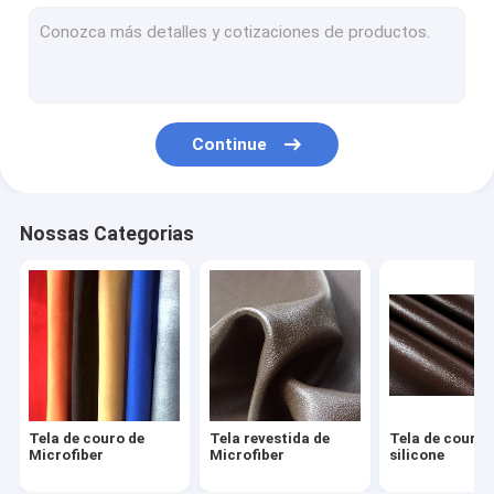
Tela do couro da mobília
Sapatas de couro feitos a mão
Sacos de couro impermeáveis
Continue
Fato de couro feito sob encomenda
Bens ostentando de couro
Nossas Categorias
Tela de couro de
Tela revestida de
Tela de couro 
Microfiber
Microfiber
silicone