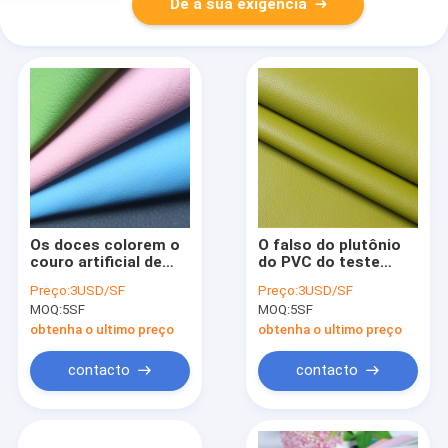
Dê a sua exigência
Os doces colorem o
O falso do plutônio
couro artificial de
do PVC do teste
couro sintético do
padrão de Nappa
Preço:
3USD/SF
Preço:
3USD/SF
plutônio de 0.8mm
cobre o material
MOQ:
5SF
MOQ:
5SF
para o estofamento
sintético do plutônio
da tela 1.2mm
obtenha o ultimo preço
obtenha o ultimo preço
contacto
contacto