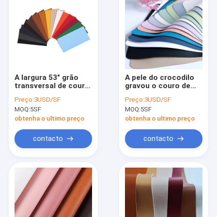
A largura 53" grão
A pele do crocodilo
transversal de couro
gravou o couro de
sintética do plutônio
couro sintético do
Preço:
3USD/SF
Preço:
3USD/SF
gravou o couro do
falso do plutônio das
MOQ:
5SF
MOQ:
5SF
vegetariano para o
bolsas 1.3mm do
estofamento
poliuretano
obtenha o ultimo preço
obtenha o ultimo preço
contacto
contacto
Casa
produtos
Quem Somos