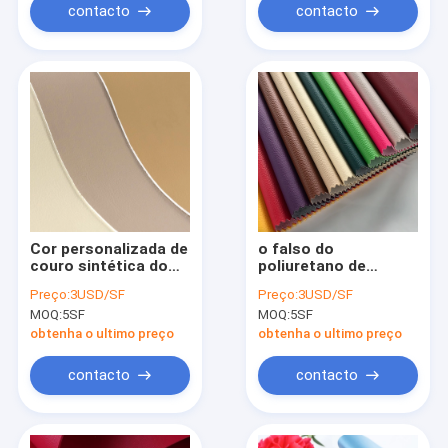
contacto
contacto
Cor personalizada de
o falso do
couro sintética do
poliuretano de
plutônio de Dull Beige
0.7mm a de 1.0mm
Preço:
3USD/SF
Preço:
3USD/SF
da largura de TGKELL
cobre a tela de
MOQ:
5SF
MOQ:
5SF
137cm
Microfiber da
camurça do plutônio
obtenha o ultimo preço
obtenha o ultimo preço
contacto
contacto