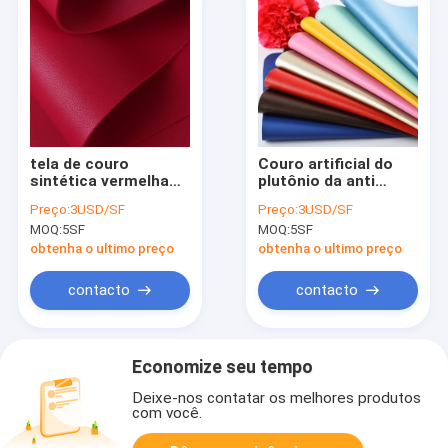
tela de couro
Couro artificial do
sintética vermelha
plutônio da anti
do couro da camurça
camurça do lado do
Preço:
3USD/SF
Preço:
3USD/SF
do falso do plutônio
dobro do oídio para o
MOQ:
5SF
MOQ:
5SF
do vinho de 1.7-
forro das sapatas
1.8mm para o banco
obtenha o ultimo preço
obtenha o ultimo preço
de carro
contacto
contacto
Economize seu tempo
Deixe-nos contatar os melhores produtos
com você.