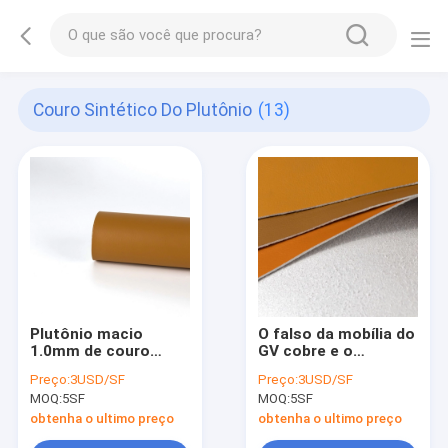
Couro Sintético Do Plutônio
(13)
Plutônio macio
O falso da mobília do
1.0mm de couro
GV cobre e o
sintético da cor de
plutônio cobre a tela
Preço:
3USD/SF
Preço:
3USD/SF
Mildewproof multi
de estofamento de
MOQ:
5SF
MOQ:
5SF
densamente
couro do plutônio
para sofás
obtenha o ultimo preço
obtenha o ultimo preço