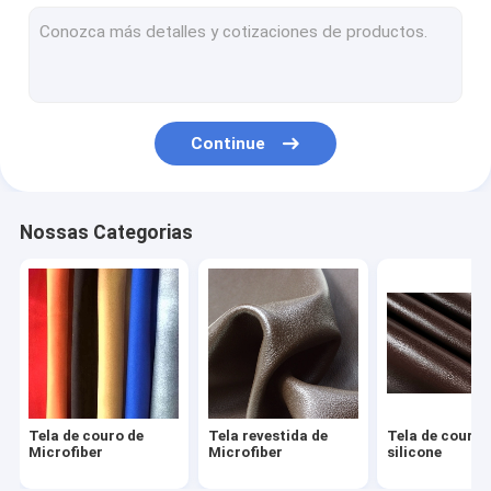
Couro artificial do PVC
Couro artificial da camurça
Pele de carneiro inteira
Continue
Couro automotivo de estofamento
Tela do couro da mobília
Nossas Categorias
Sapatas de couro feitos a mão
Sacos de couro impermeáveis
Fato de couro feito sob encomenda
Bens ostentando de couro
Tela de couro de
Tela revestida de
Tela de couro 
Microfiber
Microfiber
silicone