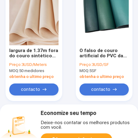
largura de 1.37m fora
O falso de couro
do couro sintético
artificial do PVC da
do plutônio do teste
tela do PVC do verde
Preço:
3USD/Meters
Preço:
3USD/SF
padrão branco do
de Morandi da grão
MOQ:
50 medidores
MOQ:
5SF
lichi para sacos
transversal cobre
para bancos de carro
obtenha o ultimo preço
obtenha o ultimo preço
contacto
contacto
Economize seu tempo
Deixe-nos contatar os melhores produtos
com você.