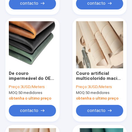
contacto
contacto
De couro
Couro artificial
impermeável do OEM
multicolorido macio
ensaca o couro
da camurça do
Preço:
3USD/Meters
Preço:
3USD/Meters
sintético Fadeless
ALCANCE do AZO do
MOQ:
50 medidores
MOQ:
50 medidores
da camurça de
GV para a bolsa
0.65MM Microfiber
obtenha o ultimo preço
obtenha o ultimo preço
contacto
contacto