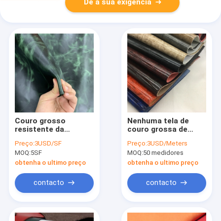
Dê a sua exigência
Couro grosso
Nenhuma tela de
resistente da
couro grossa de
camurça da tela
Fade Automotive
Preço:
3USD/SF
Preço:
3USD/Meters
1.85mm Microfiber
Artificial Leather
MOQ:
5SF
MOQ:
50 medidores
do couro do fato do
1.38mm Microfiber
rasgo
obtenha o ultimo preço
obtenha o ultimo preço
contacto
contacto