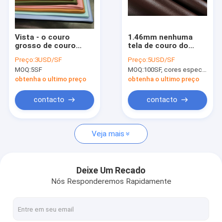
Fábrica
Controle de Qualidade
Vista - o couro
1.46mm nenhuma
grosso de couro
tela de couro do
Fale Conosco
feito sob encomenda
silicone peculiar do
Preço:
3USD/SF
Preço:
5USD/SF
resistente da
cheiro para correias
MOQ:
5SF
MOQ:
100SF, cores especiais (a cor principal é preta, marrom e azul)
camurça do fato
notícias
1.95mm Microfiber
obtenha o ultimo preço
obtenha o ultimo preço
Todos os casos
contacto
contacto
Veja mais
Tela de couro de Microfiber
Tela revestida de Microfiber
Deixe Um Recado
Nós Responderemos Rapidamente
Tela de couro do silicone
Couro sintético do plutônio