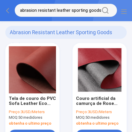
Abrasion Resistant Leather Sporting Goods
(68)
Tela de couro do PVC
Couro artificial da
Sofa Leather Eco
camurça de Rose
Friendly Artificial do
Red Furniture
Preço:
3USD/Meters
Preço:
3USD/Meters
ODM Mildewproof
Leather Fabric
MOQ:
50 medidores
MOQ:
50 medidores
0.55mm
obtenha o ultimo preço
obtenha o ultimo preço