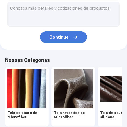
Couro artificial do PVC
Couro artificial da camurça
Pele de carneiro inteira
Continue
Couro automotivo de estofamento
Tela do couro da mobília
Nossas Categorias
Sapatas de couro feitos a mão
Sacos de couro impermeáveis
Fato de couro feito sob encomenda
Bens ostentando de couro
Tela de couro de
Tela revestida de
Tela de couro 
Microfiber
Microfiber
silicone