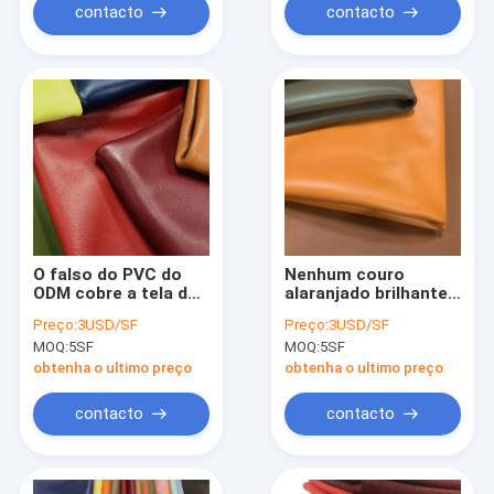
contacto
contacto
O falso do PVC do
Nenhum couro
ODM cobre a tela de
alaranjado brilhante
couro avermelhada
do plutônio
Preço:
3USD/SF
Preço:
3USD/SF
do plutônio do fato
Microfiber do verde
MOQ:
5SF
MOQ:
5SF
1.65mm Brown da
de Fade Apparel
tela
Leather Fabric Olive
obtenha o ultimo preço
obtenha o ultimo preço
contacto
contacto