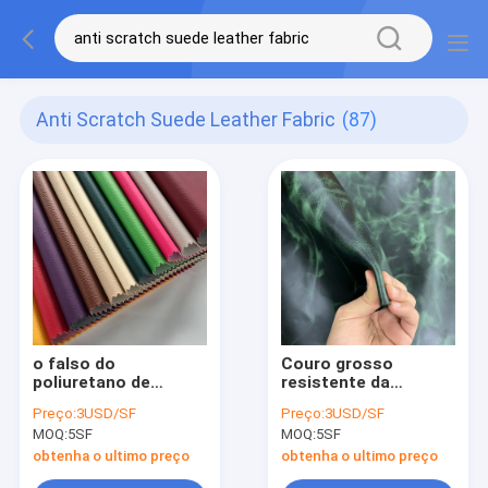
Anti Scratch Suede Leather Fabric
(87)
o falso do
Couro grosso
poliuretano de
resistente da
0.7mm a de 1.0mm
camurça da tela
Preço:
3USD/SF
Preço:
3USD/SF
cobre a tela de
1.85mm Microfiber
MOQ:
5SF
MOQ:
5SF
Microfiber da
do couro do fato do
camurça do plutônio
rasgo
obtenha o ultimo preço
obtenha o ultimo preço