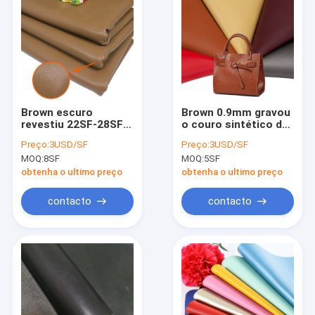
Brown escuro
Brown 0.9mm gravou
revestiu 22SF-28SF
o couro sintético de
que O PVC sintético
couro artificial do
Preço:
3USD/SF
Preço:
3USD/SF
cobre 1.4mm-1.5mm
PVC para sacos
MOQ:
8SF
MOQ:
5SF
grosso
obtenha o ultimo preço
obtenha o ultimo preço
contacto
contacto
Casa
Produtos
Quem Somos