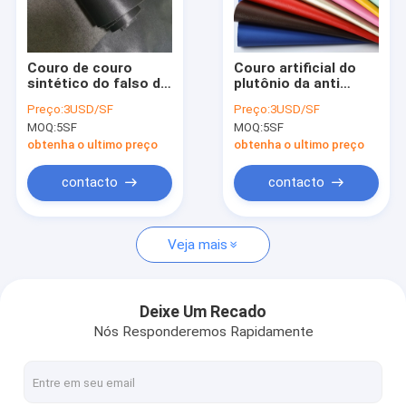
Fábrica
Controle de Qualidade
Couro de couro
Couro artificial do
sintético do falso do
plutônio da anti
Fale Conosco
lichi das luvas do
camurça do lado do
Preço:
3USD/SF
Preço:
3USD/SF
plutônio da camurça
dobro do oídio para o
MOQ:
5SF
MOQ:
5SF
grossa do GV 1.0mm
forro das sapatas
notícias
obtenha o ultimo preço
obtenha o ultimo preço
Todos os casos
contacto
contacto
Veja mais
Tela de couro de Microfiber
Tela revestida de Microfiber
Deixe Um Recado
Nós Responderemos Rapidamente
Tela de couro do silicone
Couro sintético do plutônio