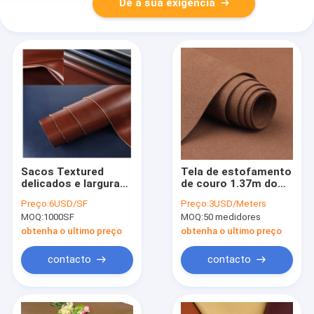
Dê a sua exigência
Sacos Textured
Tela de estofamento
delicados e largura
de couro 1.37m do
de couro da tela
vegetariano amigável
Preço:
6USD/SF
Preço:
3USD/Meters
100cm do silicone
de Eco para o
MOQ:
1000SF
MOQ:
50 medidores
das correias
vestuário
obtenha o ultimo preço
obtenha o ultimo preço
contacto
contacto