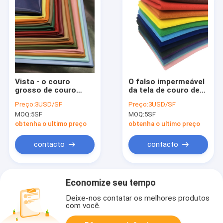
Vista - o couro
O falso impermeável
grosso de couro
da tela de couro de
feito sob encomenda
TGKELL 0.7mm
Preço:
3USD/SF
Preço:
3USD/SF
resistente da
Microfiber cobre o
MOQ:
5SF
MOQ:
5SF
camurça do fato
material para a
1.95mm Microfiber
mobília
obtenha o ultimo preço
obtenha o ultimo preço
contacto
contacto
Economize seu tempo
Deixe-nos contatar os melhores produtos
com você.