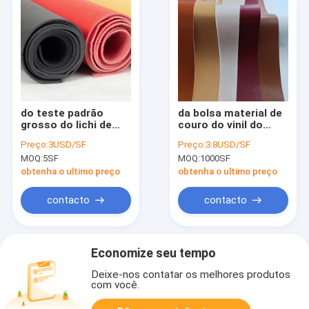
do teste padrão
da bolsa material de
grosso do lichi de
couro do vinil do
1.0mm couro
vegetariano do
Preço:
3USD/SF
Preço:
3.8USD/SF
artificial do PVC para
plutônio de 1.0mm
MOQ:
5SF
MOQ:
1000SF
Crafting
material de couro
patenteado sintético
obtenha o ultimo preço
obtenha o ultimo preço
contacto
contacto
Economize seu tempo
Deixe-nos contatar os melhores produtos
com você.