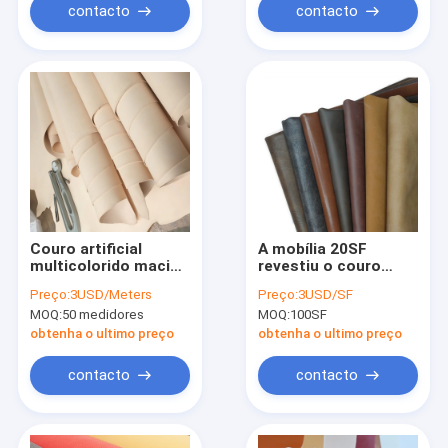
contacto
contacto
Couro artificial
A mobília 20SF
multicolorido macio
revestiu o couro
da camurça do
sintético 1.6mm do
Preço:
3USD/Meters
Preço:
3USD/SF
ALCANCE do AZO do
plutônio da tela de
MOQ:
50 medidores
MOQ:
100SF
GV para a bolsa
Microfiber
obtenha o ultimo preço
obtenha o ultimo preço
contacto
contacto