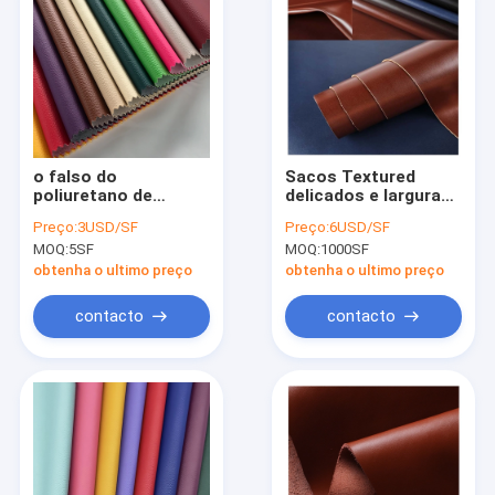
o falso do
Sacos Textured
poliuretano de
delicados e largura
0.7mm a de 1.0mm
de couro da tela
Preço:
3USD/SF
Preço:
6USD/SF
cobre a tela de
100cm do silicone
MOQ:
5SF
MOQ:
1000SF
Microfiber da
das correias
camurça do plutônio
obtenha o ultimo preço
obtenha o ultimo preço
contacto
contacto
Casa
Produtos
Quem Somos