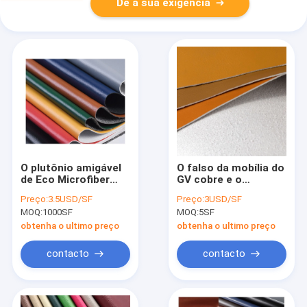
Dê a sua exigência
O plutônio amigável
O falso da mobília do
de Eco Microfiber
GV cobre e o
personalizado colore
plutônio cobre a tela
Preço:
3.5USD/SF
Preço:
3USD/SF
a tela de couro
de estofamento de
MOQ:
1000SF
MOQ:
5SF
sintética para sacos
couro do plutônio
para sofás
obtenha o ultimo preço
obtenha o ultimo preço
contacto
contacto