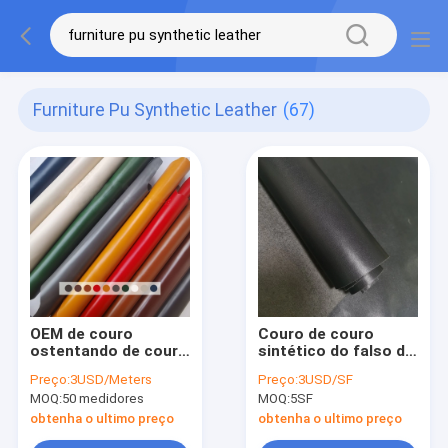
Furniture Pu Synthetic Leather
(67)
OEM de couro
Couro de couro
ostentando de couro
sintético do falso do
do ODM do plutônio
lichi das luvas do
Preço:
3USD/Meters
Preço:
3USD/SF
Microfiber dos bens
plutônio da camurça
MOQ:
50 medidores
MOQ:
5SF
da anti abrasão
grossa do GV 1.0mm
obtenha o ultimo preço
obtenha o ultimo preço