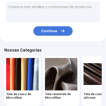
Couro artificial do PVC
Couro artificial da camurça
Pele de carneiro inteira
Continue
Couro automotivo de estofamento
Tela do couro da mobília
Nossas Categorias
Sapatas de couro feitos a mão
Sacos de couro impermeáveis
Fato de couro feito sob encomenda
Bens ostentando de couro
Tela de couro de
Tela revestida de
Tela de couro 
Microfiber
Microfiber
silicone