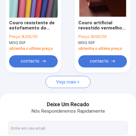
Fábrica
Controle de Qualidade
Couro resistente de
Couro artificial
estofamento do
revestido vermelho
Fale Conosco
automóvel da
do PVC 4SF-26SF de
Preço:
3USD/SF
Preço:
3USD/SF
abrasão
Brown para o
MOQ:
5SF
MOQ:
5SF
multicolorido do
estofamento
notícias
couro do PVC de
obtenha o ultimo preço
obtenha o ultimo preço
estofamento
Todos os casos
contacto
contacto
Veja mais
Tela de couro de Microfiber
Tela revestida de Microfiber
Deixe Um Recado
Nós Responderemos Rapidamente
Tela de couro do silicone
Couro sintético do plutônio