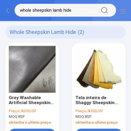
Whole Sheepskin Lamb Hide
(2)
Grey Washable
Tela inteira de
Artificial Sheepskin
Shaggy Sheepskin
Fabric personalizado
Faux Fur Pillows da
Preço:
3USD/SF
Preço:
3USD/SF
para o estofamento
decoração da pele de
MOQ:
8SF
MOQ:
8SF
carneiro do ALCANCE
AZO do GV
obtenha o ultimo preço
obtenha o ultimo preço