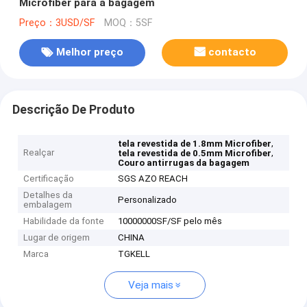
Microfiber para a bagagem
Preço：3USD/SF
MOQ：5SF
Melhor preço
contacto
Descrição De Produto
,
tela revestida de 1.8mm Microfiber
Realçar
,
tela revestida de 0.5mm Microfiber
Couro antirrugas da bagagem
Certificação
SGS AZO REACH
Detalhes da
Personalizado
embalagem
Habilidade da fonte
10000000SF/SF pelo mês
Lugar de origem
CHINA
Marca
TGKELL
Veja mais