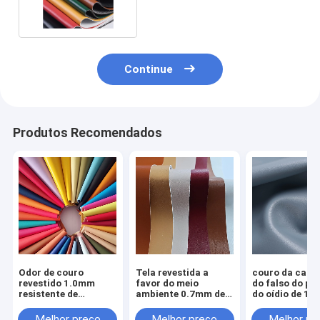
Microfiber para a bagagem
Continue
Produtos Recomendados
Odor de couro
Tela revestida a
couro da cam
revestido 1.0mm
favor do meio
do falso do pl
resistente de
ambiente 0.7mm de
do oídio de 1
envelhecimento da
Microfiber 50 da
anti para man
micro fibra anti
roupa jardas de tela
largura resist
Melhor preço
Melhor preço
Melhor pr