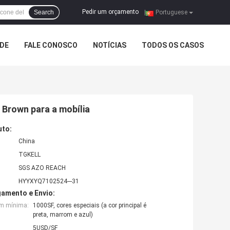
Pedir um orçamento
Search
|
Portuguese
ADE
FALE CONOSCO
NOTÍCIAS
TODOS OS CASOS
 Brown para a mobília
uto:
China
TGKELL
SGS AZO REACH
HYYXYQ7102524---31
amento e Envio:
em mínima:
1000SF, cores especiais (a cor principal é
preta, marrom e azul)
5USD/SF