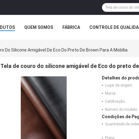
DUTOS
QUEM SOMOS
FÁBRICA
CONTROLE DE QUALID
ro Do Silicone Amigável De Eco Do Preto De Brown Para A Mobília
Tela de couro do silicone amigável de Eco do preto de
Detalhes do prod
Lugar de origem:
Marca:
Certificação:
Número do modelo:
Condições de Pag
Quantidade de ord
Preço: