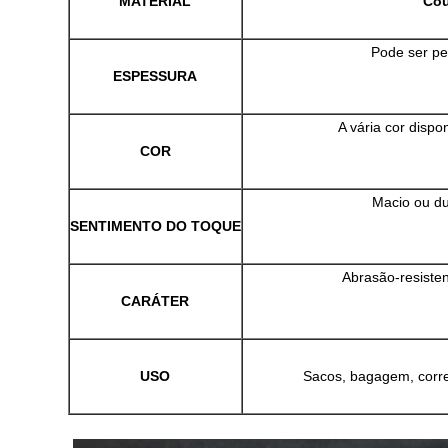
MATERIAL
Cou
Pode ser pe
ESPESSURA
A vária cor dispo
COR
Macio ou du
SENTIMENTO DO TOQUE
Abrasão-resistent
CARÁTER
USO
Sacos, bagagem, correi