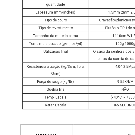
quantidade
Espessura (mm/inches)
1.5mm 2mm 2
Tipo de couro
Gravação/planície/re
Tipo de revestimento
Plutônio TPU do s
Tamanho da matéria prima
L110cm W1.
Torne mais pesado (g/m, oz/yd)
100g-1000
Utilização final
O saco da senhora dos v
sapatas da correia do 
Resistência à tração (kg/3cm, libra.
4.0-12.5Mp
/3cm)
Força de rasgo (kg/lb.)
9-55KN/M
Quebra fria
NÃO
Temp. Escala
(- 40°C ~ +330
Retar. Escala
0-5 SEGUND