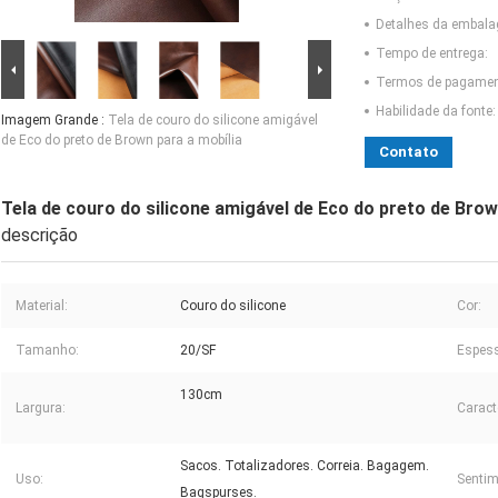
Detalhes da embal
Tempo de entrega:
Termos de pagamen
Habilidade da fonte:
Imagem Grande :
Tela de couro do silicone amigável
de Eco do preto de Brown para a mobília
Contato
Tela de couro do silicone amigável de Eco do preto de Brow
descrição
Material:
Couro do silicone
Cor:
Tamanho:
20/SF
Espess
130cm
Largura:
Caracte
Sacos. Totalizadores. Correia. Bagagem.
Uso:
Sentim
Bagspurses.