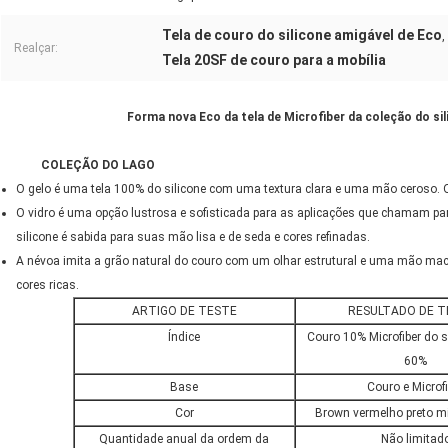
Tela de couro do silicone amigável de Eco
,
Realçar:
Tela 20SF de couro para a mobília
Forma nova Eco da tela de Microfiber da coleção do si
COLEÇÃO DO LAGO
O gelo é uma tela 100% do silicone com uma textura clara e uma mão ceroso. O g
O vidro é uma opção lustrosa e sofisticada para as aplicações que chamam para
silicone é sabida para suas mão lisa e de seda e cores refinadas.
A névoa imita a grão natural do couro com um olhar estrutural e uma mão macia
cores ricas.
ARTIGO DE TESTE
RESULTADO DE T
Índice
Couro 10% Microfiber do s
60%
Base
Couro e Microfi
Cor
Brown vermelho preto mi
Quantidade anual da ordem da
Não limitad