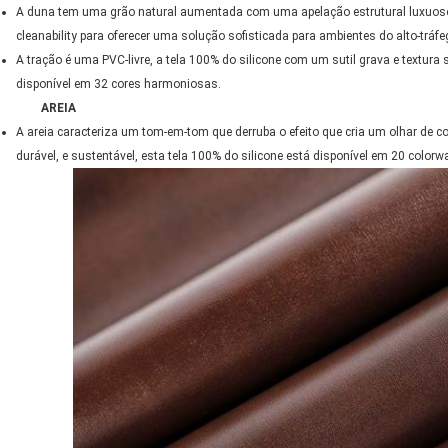
A duna tem uma grão natural aumentada com uma apelação estrutural luxuoso.
cleanability para oferecer uma solução sofisticada para ambientes do alto-tráfe
A tração é uma PVC-livre, a tela 100% do silicone com um sutil grava e textura 
disponível em 32 cores harmoniosas.
AREIA
A areia caracteriza um tom-em-tom que derruba o efeito que cria um olhar de c
durável, e sustentável, esta tela 100% do silicone está disponível em 20 colorw