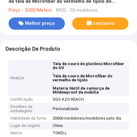
da tela de Microfiber do vermelho de tijolo do
plutônio do GV para a mobília
Preço：3USD/Meters
MOQ：50 medidores
Melhor preço
contacto
Descrição De Produto
Tela de couro do plutônio Microfiber
do GV
,
Tela de couro de Microfiber do
Realçar
vermelho de tijolo
,
Matéria têxtil da camurça de
Mildewproof da mobília
Certificação
SGS AZO REACH
Detalhes da
Personalizado
embalagem
Habilidade da fonte
20000 medidores/medidores pelo dia
Lugar de origem
China
Marca
TGKELL