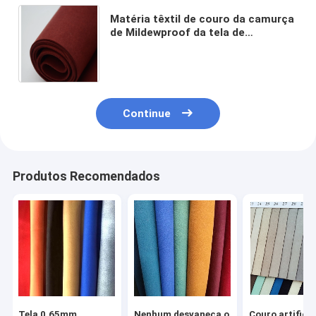
Matéria têxtil de couro da camurça
de Mildewproof da tela de
Microfiber do vermelho de tijolo do
plutônio do GV para a mobília
Continue
Produtos Recomendados
Tela 0.65mm
Nenhum desvaneça o
Couro artificia