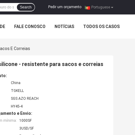
Pedir um orçamento
Search
|
Portuguese
ADE
FALE CONOSCO
NOTÍCIAS
TODOS OS CASOS
Sacos E Correias
licone - resistente para sacos e correias
uto:
China
TGKELL
SGS AZO REACH
HY45-4
amento e Envio:
em mínima:
1000SF
3USD/SF